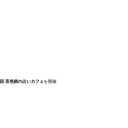
回 言色師の占いカフェ
を開催