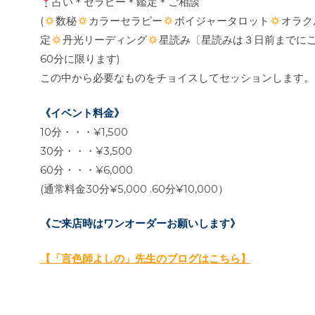
占い＊セラピー＊鑑定＊ご相談
(
数秘
カラーセラピー
ボイジャータロット
オラク
定
丹光リーディング
星読み〔星読みは３日前までにご
60分に限ります)
この中から必要なものをチョイスしてセッションします。
《イベント料金》
10分・・・¥1,500
30分・・・¥3,500
60分・・・¥6,000
(通常料金30分¥5,000 .60分¥10,000）
《ご来店時はワンオーダーお願いします》
【「言色師よしの」先生のブログはこちら】