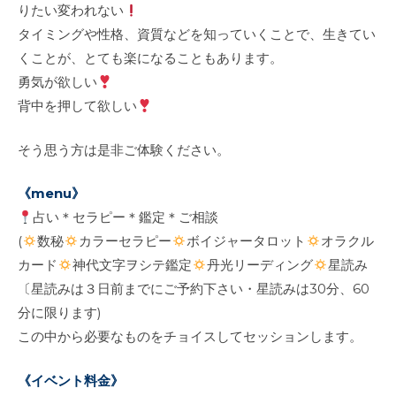
りたい変われない
タイミングや性格、資質などを知っていくことで、生きてい
くことが、とても楽になることもあります。
勇気が欲しい
背中を押して欲しい
そう思う方は是非ご体験ください。
《menu》
占い＊セラピー＊鑑定＊ご相談
(
数秘
カラーセラピー
ボイジャータロット
オラクル
カード
神代文字ヲシテ鑑定
丹光リーディング
星読み
〔星読みは３日前までにご予約下さい・星読みは30分、60
分に限ります)
この中から必要なものをチョイスしてセッションします。
《イベント料金》